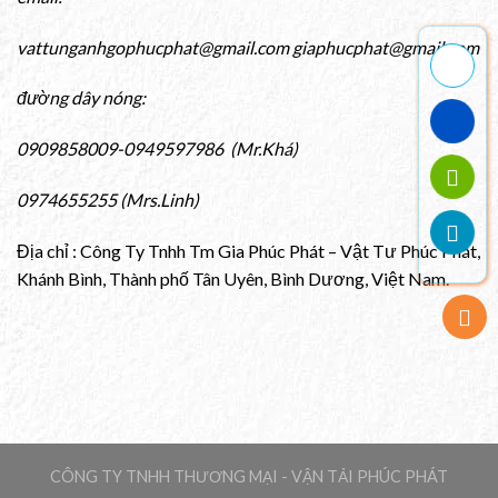
vattunganhgophucphat@gmail.com giaphucphat@gmail.com
đường dây nóng:
0909858009-0949597986 (Mr.Khá)
0974655255 (Mrs.Linh)
Địa chỉ : Công Ty Tnhh Tm Gia Phúc Phát – Vật Tư Phúc Phát,
Khánh Bình, Thành phố Tân Uyên, Bình Dương, Việt Nam.
CÔNG TY TNHH THƯƠNG MẠI - VẬN TẢI PHÚC PHÁT