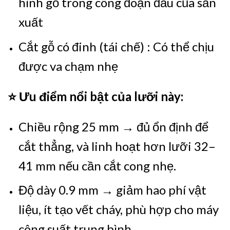
hình gỗ trong công đoạn đầu của sản
xuất
Cắt gỗ có đinh (tái chế) : Có thể chịu
được va chạm nhẹ
⭐ Ưu điểm nổi bật của lưỡi này:
Chiều rộng 25 mm → đủ ổn định để
cắt thẳng, và linh hoạt hơn lưỡi 32–
41 mm nếu cần cắt cong nhẹ.
Độ dày 0.9 mm → giảm hao phí vật
liệu, ít tạo vết cháy, phù hợp cho máy
công suất trung bình.