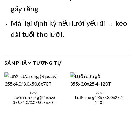
gãy răng.
Mài lại định kỳ nếu lưỡi yếu đi → kéo
dài tuổi thọ lưỡi.
SẢN PHẨM TƯƠNG TỰ
LƯỠI
LƯỠI
Lưỡi cưa rong (Ripsaw)
Lưỡi cưa gỗ 355×3.0x25.4-
355×4.0/3.0×50.8x70T
120T