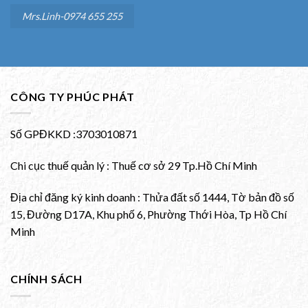
Mrs.Linh-0974 655 255
CÔNG TY PHÚC PHÁT
Số GPĐKKD :3703010871
Chi cục thuế quản lý : Thuế cơ sở 29 Tp.Hồ Chí Minh
Địa chỉ đăng ký kinh doanh : Thửa đất số 1444, Tờ bản đồ số
15, Đường D17A, Khu phố 6, Phường Thới Hòa, Tp Hồ Chí
Minh
CHÍNH SÁCH