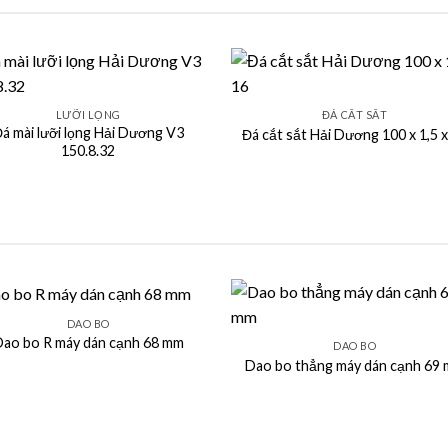
+
LƯỠI LỌNG
ĐÁ CẮT SẮT
á mài lưỡi lọng Hải Dương V3
Đá cắt sắt Hải Dương 100 x 1,5 x
150.8.32
+
DAO BO
ao bo R máy dán cạnh 68 mm
DAO BO
Dao bo thẳng máy dán cạnh 69