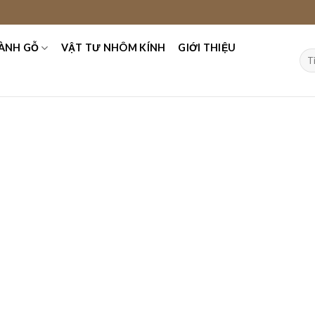
ÀNH GỖ
VẬT TƯ NHÔM KÍNH
GIỚI THIỆU
Tìm
kiế