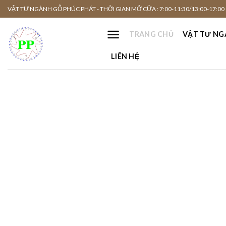
Skip
VẬT TƯ NGÀNH GỖ PHÚC PHÁT - THỜI GIAN MỞ CỬA : 7:00-11:30/13:00-17:00
to
content
TRANG CHỦ
VẬT TƯ NG
LIÊN HỆ