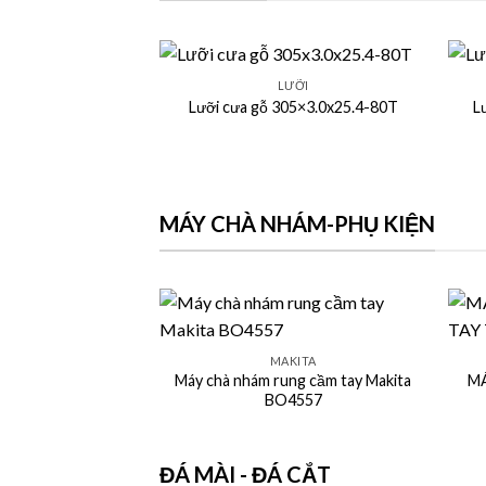
+
+
LƯỠI
Lưỡi cưa gỗ 305×3.0x25.4-80T
L
MÁY CHÀ NHÁM-PHỤ KIỆN
+
+
MAKITA
Máy chà nhám rung cầm tay Makita
MÁ
BO4557
ĐÁ MÀI - ĐÁ CẮT