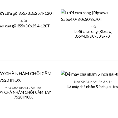
+
LƯỠI
ưỡi cưa gỗ 355×3.0x25.4-120T
LƯỠI
Lưỡi cưa rong (Ripsaw)
355×4.0/3.0×50.8x70T
+
MÁY CHÀ NHÁM-PHỤ KIỆN
Đế máy chà nhám 5 inch gai-tr
MÁY CHÀ NHÁM CẦM TAY
Y CHÀ NHÁM CHỔI CẦM TAY
7520 INOX