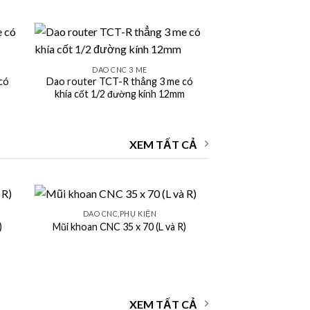
+
DAO CNC 3 ME
có
Dao router TCT-R thẳng 3 me có
khía cốt 1/2 đường kính 12mm
XEM TẤT CẢ
+
DAO CNC,PHỤ KIỆN
)
Mũi khoan CNC 35 x 70 (L và R)
XEM TẤT CẢ