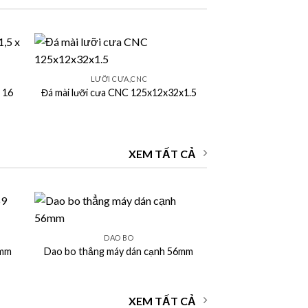
+
LƯỠI CƯA,CNC
 16
Đá mài lưỡi cưa CNC 125x12x32x1.5
XEM TẤT CẢ
+
DAO BO
 mm
Dao bo thẳng máy dán cạnh 56mm
XEM TẤT CẢ