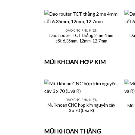
+
+
DAO CNC,PHỤ KIỆN
Dao router TCT thẳng 2 me 4mm
Da
cốt 6.35mm, 12mm, 12.7mm
MŨI KHOAN HỢP KIM
+
+
DAO CNC,PHỤ KIỆN
Mũi khoan CNC hợp kim nguyên cây
Mũi
3 x 70 (L và R)
MŨI KHOAN THẲNG