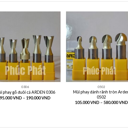
+
0306
0502
Mũi phay đánh rãnh tròn Arde
i phay gỗ đuôi cá ARDEN 0306
0502
Khoảng
95.000
VND
–
190.000
VND
giá:
105.000
VND
–
580.000
VND
từ
95.000 VND
đến
190.000 VND