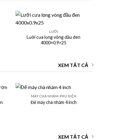
+
LƯỠI
Lưỡi cưa lọng vòng đầu đen
4000×0.9×25
XEM TẤT CẢ
+
MÁY CHÀ NHÁM-PHỤ KIỆN
ơn
Đế máy chà nhám 4 inch
XEM TẤT CẢ