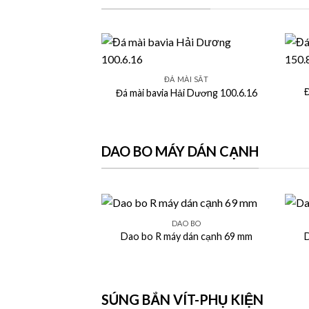
+
+
ĐÁ MÀI SẮT
Đ
Đá mài bavia Hải Dương 100.6.16
DAO BO MÁY DÁN CẠNH
+
+
DAO BO
Dao bo R máy dán cạnh 69 mm
D
SÚNG BẮN VÍT-PHỤ KIỆN