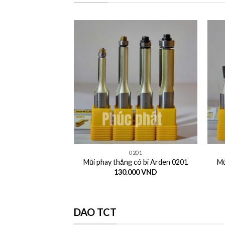
+
+
0201
Mũi phay thẳng có bi Arden 0201
Mũ
130.000
VND
DAO TCT