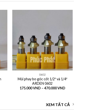
+
0602
n
Mũi phay bo góc cốt 1/2″ và 1/4″
ARDEN 0602
Khoảng
Khoảng
175.000
VND
–
470.000
VND
giá:
giá:
từ
từ
105.000 VND
175.000 VND
đến
đến
XEM TẤT CẢ
580.000 VND
470.000 VND