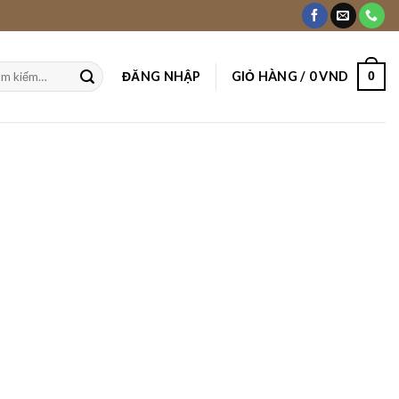
ĐĂNG NHẬP
GIỎ HÀNG /
0
VND
0
m: