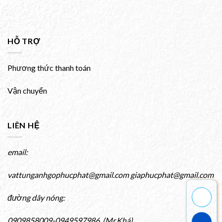
HỖ TRỢ
Phương thức thanh toán
Vận chuyển
LIÊN HỆ
email:
vattunganhgophucphat@gmail.com giaphucphat@gmail.com
đường dây nóng:
0909858009-0949597986 (Mr.Khá)