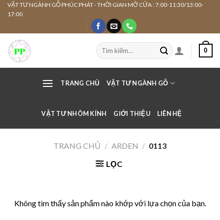
Skip
VẬT TƯ NGÀNH GỖ PHÚC PHÁT - THỜI GIAN MỞ CỬA : 7:00-11:30/13:00-
17:00
to
content
Tìm
0
kiếm:
TRANG CHỦ
VẬT TƯ NGÀNH GỖ
VẬT TƯ NHÔM KÍNH
GIỚI THIỆU
LIÊN HỆ
TRANG CHỦ
/
ARDEN
/
0113
LỌC
Không tìm thấy sản phẩm nào khớp với lựa chọn của bạn.