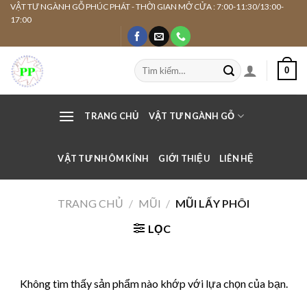
Skip
VẬT TƯ NGÀNH GỖ PHÚC PHÁT - THỜI GIAN MỞ CỬA : 7:00-11:30/13:00-
17:00
to
content
Tìm
0
kiếm:
TRANG CHỦ
VẬT TƯ NGÀNH GỖ
VẬT TƯ NHÔM KÍNH
GIỚI THIỆU
LIÊN HỆ
TRANG CHỦ
/
MŨI
/
MŨI LẤY PHÔI
LỌC
Không tìm thấy sản phẩm nào khớp với lựa chọn của bạn.