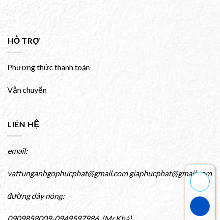
HỖ TRỢ
Phương thức thanh toán
Vận chuyển
LIÊN HỆ
email:
vattunganhgophucphat@gmail.com giaphucphat@gmail.com
đường dây nóng:
0909858009-0949597986 (Mr.Khá)