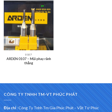
0107
ARDEN 0107 – Mũi phay rãnh
thẳng
CÔNG TY TNHH TM-VT PHÚC PHÁT
Địa chỉ
:
Công Ty Tnhh Tm Gia Phúc Phát – Vật Tư Phúc