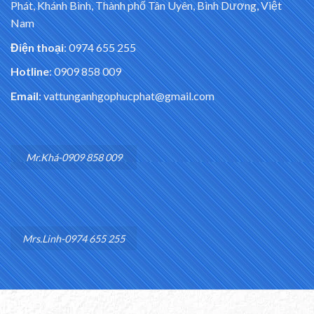
Phát, Khánh Bình, Thành phố Tân Uyên, Bình Dương, Việt
Nam
Điện thoại
: 0974 655 255
Hotline
: 0909 858 009
Email
: vattunganhgophucphat@gmail.com
Mr.Khá-0909 858 009
Mrs.Linh-0974 655 255