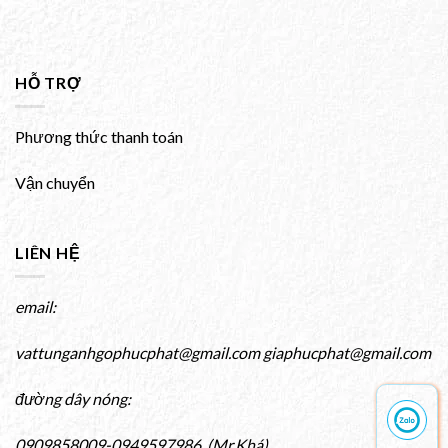
HỖ TRỢ
Phương thức thanh toán
Vận chuyển
LIÊN HỆ
email:
vattunganhgophucphat@gmail.com giaphucphat@gmail.com
đường dây nóng:
0909858009-0949597986 (Mr.Khá)