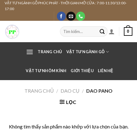
Skip
VẬT TƯ NGÀNH GỖ PHÚC PHÁT - THỜI GIAN MỞ CỬA : 7:00-11:30/13:00-
17:00
to
content
Tìm
0
kiếm:
TRANG CHỦ
VẬT TƯ NGÀNH GỖ
VẬT TƯ NHÔM KÍNH
GIỚI THIỆU
LIÊN HỆ
TRANG CHỦ
/
DAO CỤ
/
DAO PANO
LỌC
Không tìm thấy sản phẩm nào khớp với lựa chọn của bạn.