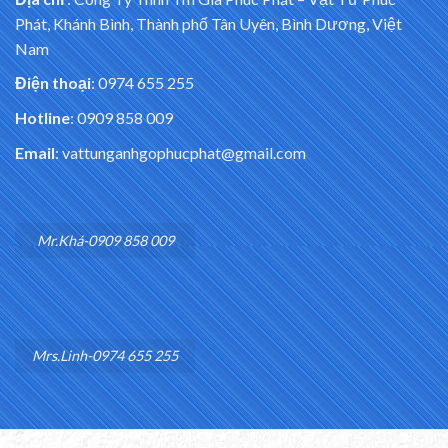
Phát, Khánh Bình, Thành phố Tân Uyên, Bình Dương, Việt
Nam
Điện thoại
: 0974 655 255
Hotline
: 0909 858 009
Email
: vattunganhgophucphat@gmail.com
Mr.Khá-0909 858 009
Mrs.Linh-0974 655 255