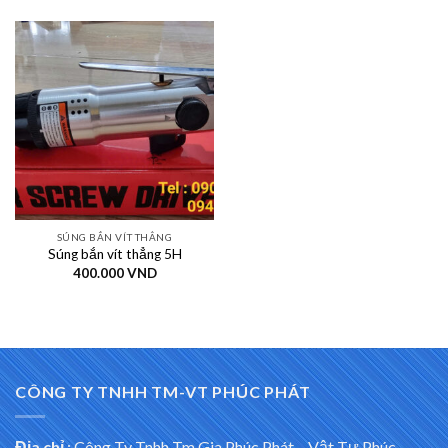
SÚNG BẮN VÍT THẲNG
Súng bắn vít thẳng 5H
400.000
VND
CÔNG TY TNHH TM-VT PHÚC PHÁT
Địa chỉ
:
Công Ty Tnhh Tm Gia Phúc Phát – Vật Tư Phúc