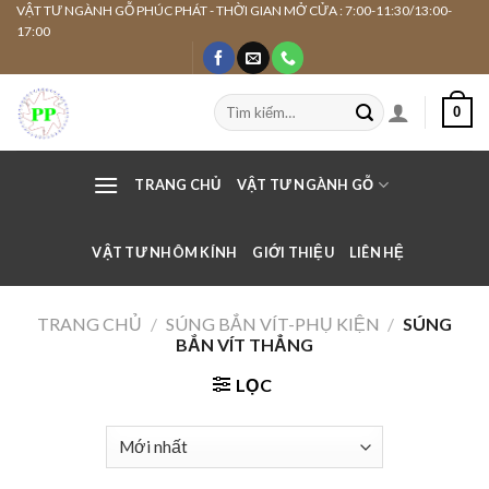
Skip
VẬT TƯ NGÀNH GỖ PHÚC PHÁT - THỜI GIAN MỞ CỬA : 7:00-11:30/13:00-
17:00
to
content
Tìm
0
kiếm:
TRANG CHỦ
VẬT TƯ NGÀNH GỖ
VẬT TƯ NHÔM KÍNH
GIỚI THIỆU
LIÊN HỆ
TRANG CHỦ
/
SÚNG BẮN VÍT-PHỤ KIỆN
/
SÚNG
BẮN VÍT THẲNG
LỌC