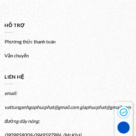
HỖ TRỢ
Phương thức thanh toán
Vận chuyển
LIÊN HỆ
email:
vattunganhgophucphat@gmail.com giaphucphat@gmail.com
đường dây nóng:
0909858009-0949597986 (Mr.Khá)