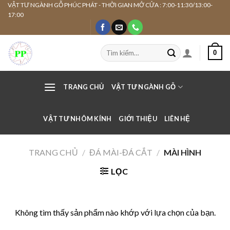
Skip
VẬT TƯ NGÀNH GỖ PHÚC PHÁT - THỜI GIAN MỞ CỬA : 7:00-11:30/13:00-
17:00
to
content
Tìm
0
kiếm:
TRANG CHỦ
VẬT TƯ NGÀNH GỖ
VẬT TƯ NHÔM KÍNH
GIỚI THIỆU
LIÊN HỆ
TRANG CHỦ
/
ĐÁ MÀI-ĐÁ CẮT
/
MÀI HÌNH
LỌC
Không tìm thấy sản phẩm nào khớp với lựa chọn của bạn.