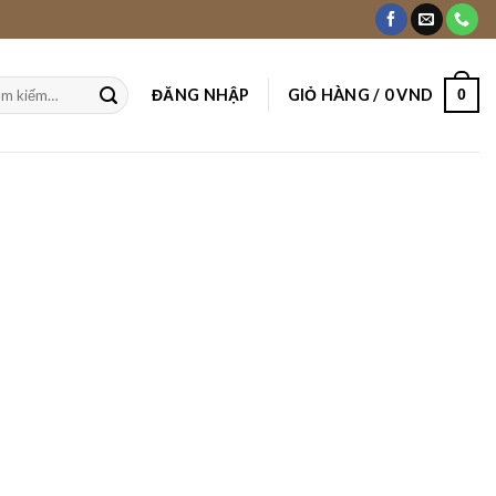
ĐĂNG NHẬP
GIỎ HÀNG /
0
VND
0
m: