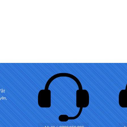
Vật
yên,