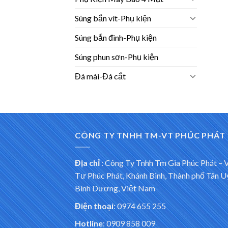
Súng bắn vít-Phụ kiện
Súng bắn đinh-Phụ kiện
Súng phun sơn-Phụ kiện
Đá mài-Đá cắt
CÔNG TY TNHH TM-VT PHÚC PHÁT
Địa chỉ
:
Công Ty Tnhh Tm Gia Phúc Phát – 
Tư Phúc Phát, Khánh Bình, Thành phố Tân U
Bình Dương, Việt Nam
Điện thoại
: 0974 655 255
Hotline
: 0909 858 009