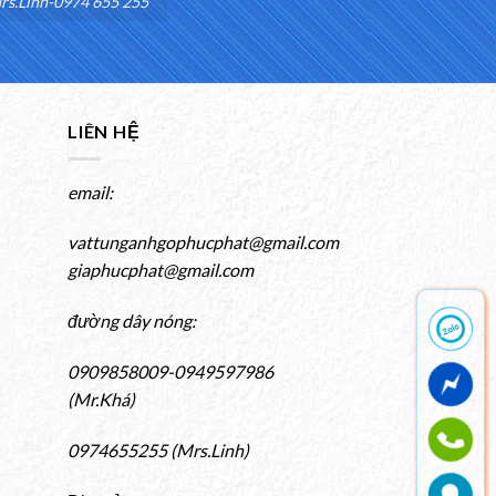
rs.Linh-0974 655 255
LIÊN HỆ
email:
vattunganhgophucphat@gmail.com
giaphucphat@gmail.com
đường dây nóng:
0909858009-0949597986
(Mr.Khá)
0974655255 (Mrs.Linh)