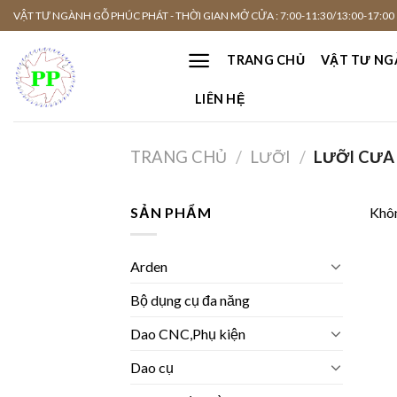
Skip
VẬT TƯ NGÀNH GỖ PHÚC PHÁT - THỜI GIAN MỞ CỬA : 7:00-11:30/13:00-17:00
to
content
TRANG CHỦ
VẬT TƯ NG
LIÊN HỆ
TRANG CHỦ
/
LƯỠI
/
LƯỠI CƯA
SẢN PHẨM
Khôn
Arden
Bộ dụng cụ đa năng
Dao CNC,Phụ kiện
Dao cụ