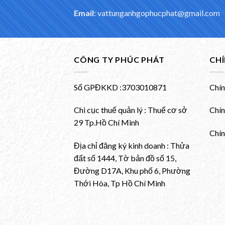
Email
: vattunganhgophucphat@gmail.com
CÔNG TY PHÚC PHÁT
CH
Số GPĐKKD :3703010871
Chín
Chi cục thuế quản lý : Thuế cơ sở
Chín
29 Tp.Hồ Chí Minh
Chín
Địa chỉ đăng ký kinh doanh : Thửa
đất số 1444, Tờ bản đồ số 15,
Đường D17A, Khu phố 6, Phường
Thới Hòa, Tp Hồ Chí Minh