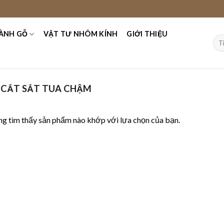
ÀNH GỖ
VẬT TƯ NHÔM KÍNH
GIỚI THIỆU
Tìm
kiế
 CẮT SẮT TUA CHẬM
g tìm thấy sản phẩm nào khớp với lựa chọn của bạn.