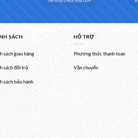
Mr.Khá-0909 858 009
M
ÍNH SÁCH
HỖ TRỢ
h sách giao hàng
Phương thức thanh toán
h sách đổi trả
Vận chuyển
h sách bảo hành