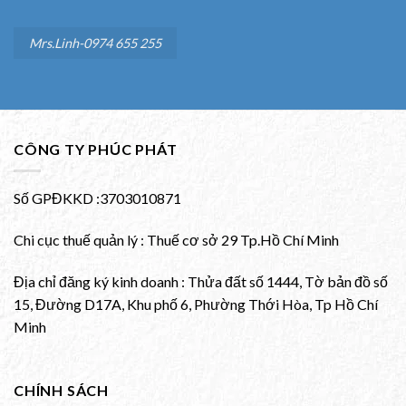
Mrs.Linh-0974 655 255
CÔNG TY PHÚC PHÁT
Số GPĐKKD :3703010871
Chi cục thuế quản lý : Thuế cơ sở 29 Tp.Hồ Chí Minh
Địa chỉ đăng ký kinh doanh : Thửa đất số 1444, Tờ bản đồ số
15, Đường D17A, Khu phố 6, Phường Thới Hòa, Tp Hồ Chí
Minh
CHÍNH SÁCH