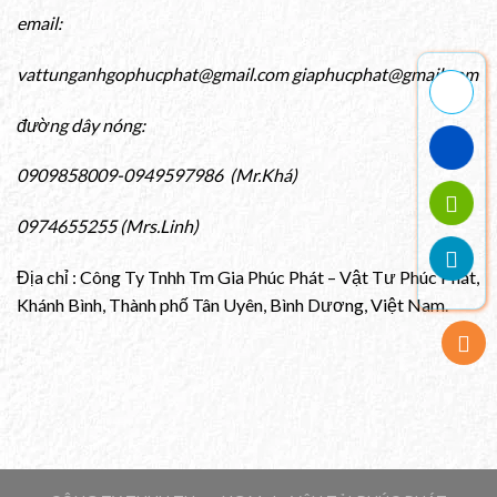
email:
vattunganhgophucphat@gmail.com giaphucphat@gmail.com
đường dây nóng:
0909858009-0949597986 (Mr.Khá)
0974655255 (Mrs.Linh)
Địa chỉ : Công Ty Tnhh Tm Gia Phúc Phát – Vật Tư Phúc Phát,
Khánh Bình, Thành phố Tân Uyên, Bình Dương, Việt Nam.