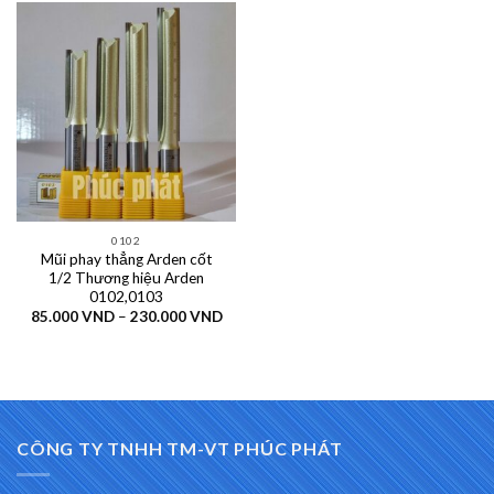
0102
Mũi phay thẳng Arden cốt
1/2 Thương hiệu Arden
0102,0103
Khoảng
85.000
VND
–
230.000
VND
giá:
từ
85.000 VND
đến
230.000 VND
CÔNG TY TNHH TM-VT PHÚC PHÁT