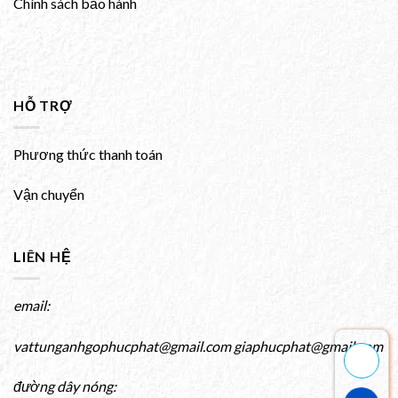
Chính sách bảo hành
HỖ TRỢ
Phương thức thanh toán
Vận chuyển
LIÊN HỆ
email:
vattunganhgophucphat@gmail.com giaphucphat@gmail.com
đường dây nóng: