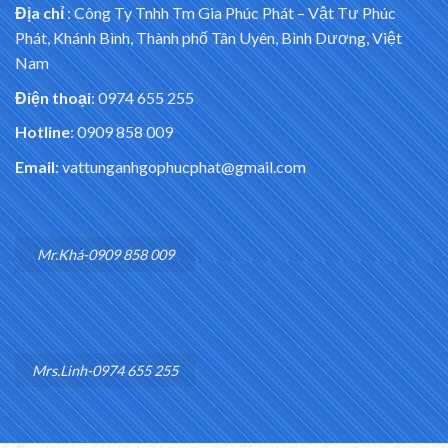
Địa chỉ
:
Công Ty Tnhh Tm Gia Phúc Phát – Vật Tư Phúc
Phát, Khánh Bình, Thành phố Tân Uyên, Bình Dương, Việt
Nam
Điện thoại
: 0974 655 255
Hotline
: 0909 858 009
Email
: vattunganhgophucphat@gmail.com
Mr.Khá-0909 858 009
Mrs.Linh-0974 655 255