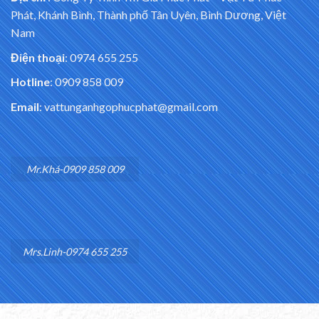
Phát, Khánh Bình, Thành phố Tân Uyên, Bình Dương, Việt
Nam
Điện thoại
: 0974 655 255
Hotline
: 0909 858 009
Email
: vattunganhgophucphat@gmail.com
Mr.Khá-0909 858 009
Mrs.Linh-0974 655 255