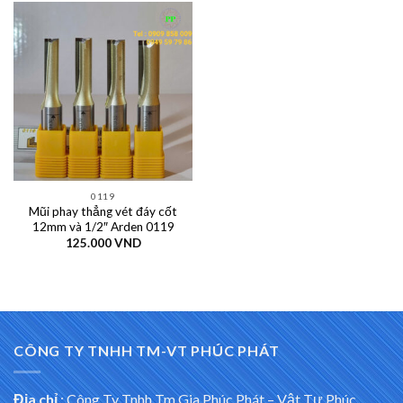
0119
Mũi phay thẳng vét đáy cốt
12mm và 1/2″ Arden 0119
125.000
VND
CÔNG TY TNHH TM-VT PHÚC PHÁT
Địa chỉ
:
Công Ty Tnhh Tm Gia Phúc Phát – Vật Tư Phúc