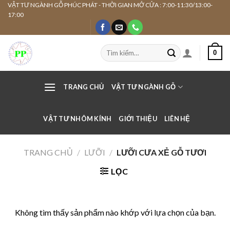
Skip
VẬT TƯ NGÀNH GỖ PHÚC PHÁT - THỜI GIAN MỞ CỬA : 7:00-11:30/13:00-
17:00
to
content
Tìm
0
kiếm:
TRANG CHỦ
VẬT TƯ NGÀNH GỖ
VẬT TƯ NHÔM KÍNH
GIỚI THIỆU
LIÊN HỆ
TRANG CHỦ
/
LƯỠI
/
LƯỠI CƯA XẺ GỖ TƯƠI
LỌC
Không tìm thấy sản phẩm nào khớp với lựa chọn của bạn.