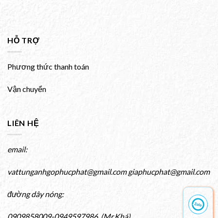
HỖ TRỢ
Phương thức thanh toán
Vận chuyển
LIÊN HỆ
email:
vattunganhgophucphat@gmail.com giaphucphat@gmail.com
đường dây nóng:
0909858009-0949597986 (Mr.Khá)