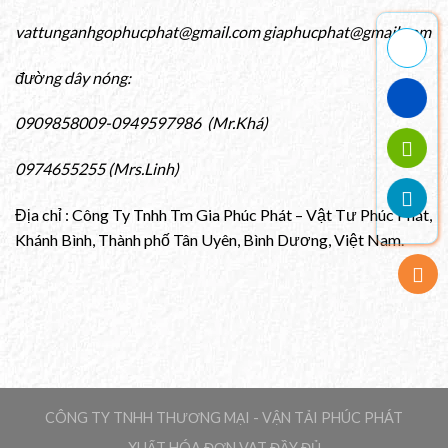
vattunganhgophucphat@gmail.com giaphucphat@gmail.com
đường dây nóng:
0909858009-0949597986 (Mr.Khá)
0974655255 (Mrs.Linh)
Địa chỉ : Công Ty Tnhh Tm Gia Phúc Phát – Vật Tư Phúc Phát,
Khánh Bình, Thành phố Tân Uyên, Bình Dương, Việt Nam.
CÔNG TY TNHH THƯƠNG MẠI - VẬN TẢI PHÚC PHÁT
XUẤT HÓA ĐƠN VAT ĐẦY ĐỦ