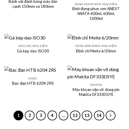
Bánh vải đánh bóng máy dán
SÚNG PHUN SƠN-PHỤ KIỆN
cạnh 150mm và 180mm
Bình đựng phun sơn ANEST
IWATA 400ml, 600ml,
1000ml
DAO CNC,PHỤ KIỆN
SÚNG BẮN ĐINH-PHỤ KIỆN
Gá kẹp dao ISO30
Đinh chỉ Meite 6/20mm
KHÁC
Bạc đạn HTB 6204 2RS
MAKITA
Máy khoan vặn vít dùng pin
Makita DF333DSYE
1
2
3
4
…
12
13
14