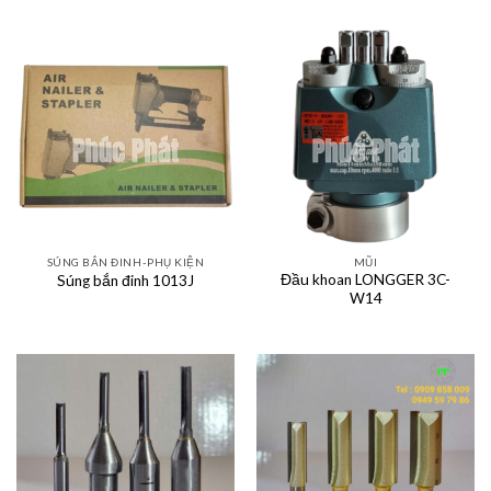
SÚNG BẮN ĐINH-PHỤ KIỆN
MŨI
Đầu khoan LONGGER 3C-
Súng bắn đinh 1013J
W14