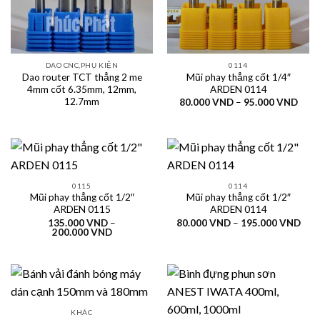
DAO CNC,PHỤ KIỆN
0114
Dao router TCT thẳng 2 me
Mũi phay thẳng cốt 1/4″
4mm cốt 6.35mm, 12mm,
ARDEN 0114
12.7mm
Khoả
80.000
VND
–
95.000
VND
giá:
từ
80.0
đến
95.0
0115
0114
Mũi phay thẳng cốt 1/2″
Mũi phay thẳng cốt 1/2″
ARDEN 0115
ARDEN 0114
Kho
135.000
VND
–
80.000
VND
–
195.000
VND
Khoảng
giá:
200.000
VND
giá:
từ
từ
80.
135.000 VND
đến
đến
195
200.000 VND
KHÁC