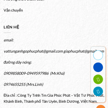
Vận chuyển
LIÊN HỆ
email:
vattunganhgophucphat@gmail.com giaphucphat@gmail.com
đường dây nóng:
0909858009-0949597986 (Mr.Khá)
0974655255 (Mrs.Linh)
Địa chỉ : Công Ty Tnhh Tm Gia Phúc Phát – Vật Tư Phúc Phát,
Khánh Bình, Thành phố Tân Uyên, Bình Dương, Việt Nam.