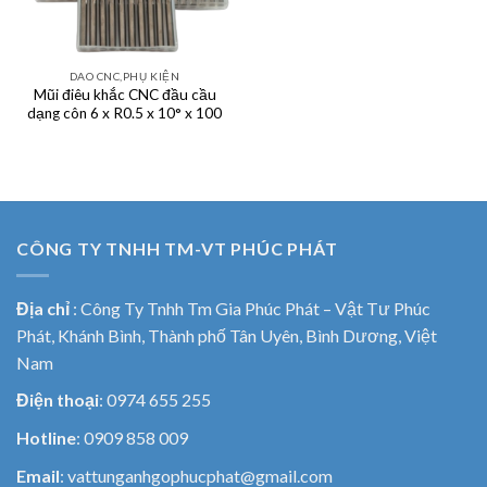
DAO CNC,PHỤ KIỆN
Mũi điêu khắc CNC đầu cầu
dạng côn 6 x R0.5 x 10° x 100
CÔNG TY TNHH TM-VT PHÚC PHÁT
Địa chỉ
:
Công Ty Tnhh Tm Gia Phúc Phát – Vật Tư Phúc
Phát, Khánh Bình, Thành phố Tân Uyên, Bình Dương, Việt
Nam
Điện thoại
: 0974 655 255
Hotline
: 0909 858 009
Email
: vattunganhgophucphat@gmail.com