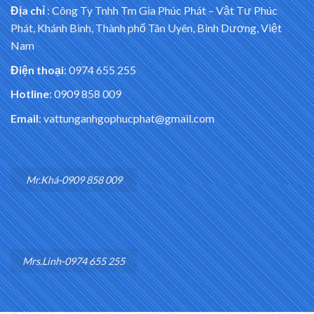
Địa chỉ
:
Công Ty Tnhh Tm Gia Phúc Phát – Vật Tư Phúc
Phát, Khánh Bình, Thành phố Tân Uyên, Bình Dương, Việt
Nam
Điện thoại
: 0974 655 255
Hotline
: 0909 858 009
Email
: vattunganhgophucphat@gmail.com
Mr.Khá-0909 858 009
Mrs.Linh-0974 655 255