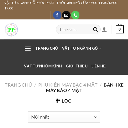
Skip
VẬT TƯ NGÀNH GỖ PHÚC PHÁT - THỜI GIAN MỞ CỬA : 7:00-11:30/13:00-
17:00
to
content
Tìm
0
kiếm:
TRANG CHỦ
VẬT TƯ NGÀNH GỖ
VẬT TƯ NHÔM KÍNH
GIỚI THIỆU
LIÊN HỆ
TRANG CHỦ
/
PHỤ KIỆN MÁY BÀO 4 MẶT
/
BÁNH XE
MÁY BÀO 4 MẶT
LỌC