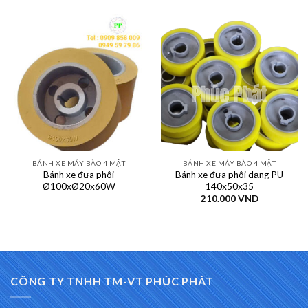
BÁNH XE MÁY BÀO 4 MẶT
BÁNH XE MÁY BÀO 4 MẶT
Bánh xe đưa phôi
Bánh xe đưa phôi dạng PU
Ø100xØ20x60W
140x50x35
210.000
VND
CÔNG TY TNHH TM-VT PHÚC PHÁT