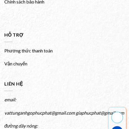
Chính sách bảo hành
HỖ TRỢ
Phương thức thanh toán
Vận chuyển
LIÊN HỆ
email:
vattunganhgophucphat@gmail.com giaphucphat@gmail.com
đường dây nóng: