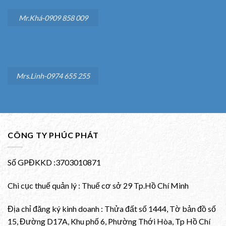
Mr.Khá-0909 858 009
Mrs.Linh-0974 655 255
CÔNG TY PHÚC PHÁT
Số GPĐKKD :3703010871
Chi cục thuế quản lý : Thuế cơ sở 29 Tp.Hồ Chí Minh
Địa chỉ đăng ký kinh doanh : Thửa đất số 1444, Tờ bản đồ số
15, Đường D17A, Khu phố 6, Phường Thới Hòa, Tp Hồ Chí