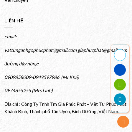
LIÊN HỆ
email:
vattunganhgophucphat@gmail.com giaphucphat@gmail.com
đường dây nóng:
0909858009-0949597986 (Mr.Khá)
0974655255 (Mrs.Linh)
Địa chỉ : Công Ty Tnhh Tm Gia Phúc Phát – Vật Tư Phúc Phát,
Khánh Bình, Thành phố Tân Uyên, Bình Dương, Việt Nam.