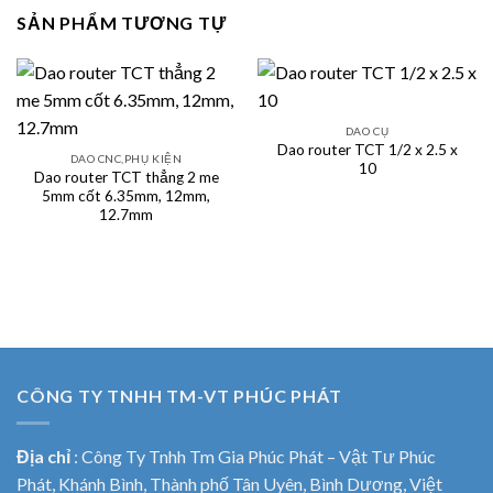
SẢN PHẨM TƯƠNG TỰ
DAO CỤ
Dao router TCT 1/2 x 2.5 x
DAO CNC,PHỤ KIỆN
10
Dao router TCT thẳng 2 me
5mm cốt 6.35mm, 12mm,
12.7mm
CÔNG TY TNHH TM-VT PHÚC PHÁT
Địa chỉ
:
Công Ty Tnhh Tm Gia Phúc Phát – Vật Tư Phúc
Phát, Khánh Bình, Thành phố Tân Uyên, Bình Dương, Việt