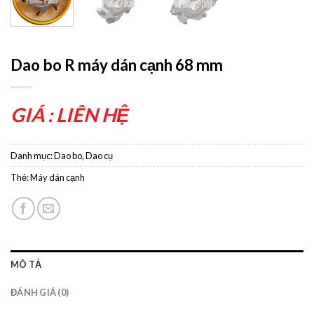
Dao bo R máy dán cạnh 68 mm
GIÁ : LIÊN HỆ
Danh mục:
Dao bo
,
Dao cụ
Thẻ:
Máy dán cạnh
MÔ TẢ
ĐÁNH GIÁ (0)