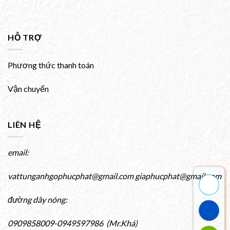
HỖ TRỢ
Phương thức thanh toán
Vận chuyển
LIÊN HỆ
email:
vattunganhgophucphat@gmail.com giaphucphat@gmail.com
đường dây nóng:
0909858009-0949597986 (Mr.Khá)