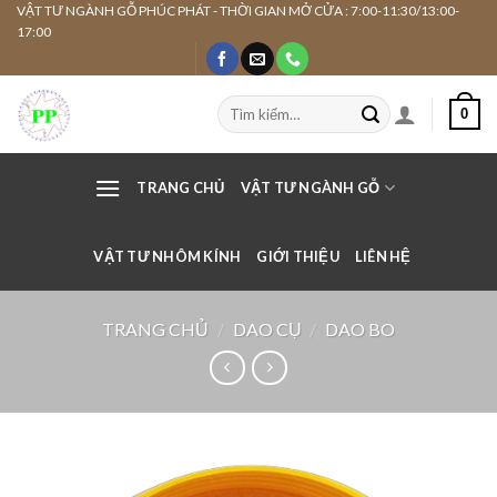
Skip
VẬT TƯ NGÀNH GỖ PHÚC PHÁT - THỜI GIAN MỞ CỬA : 7:00-11:30/13:00-
17:00
to
content
Tìm
0
kiếm:
TRANG CHỦ
VẬT TƯ NGÀNH GỖ
VẬT TƯ NHÔM KÍNH
GIỚI THIỆU
LIÊN HỆ
TRANG CHỦ
/
DAO CỤ
/
DAO BO