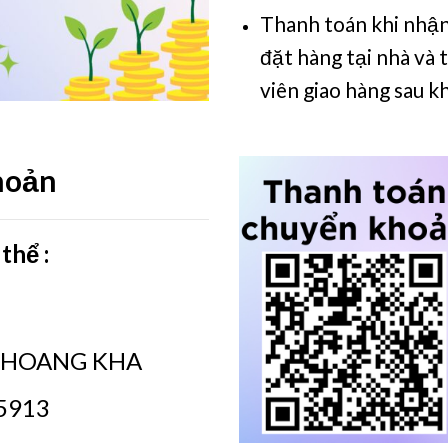
Thanh toán khi nhận
đặt hàng tại nhà và
viên giao hàng sau k
hoản
thể :
AM HOANG KHA
95913