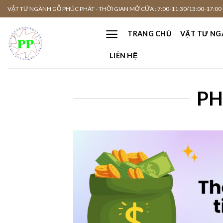
Skip
VẬT TƯ NGÀNH GỖ PHÚC PHÁT - THỜI GIAN MỞ CỬA : 7:00-11:30/13:00-17:00
to
content
TRANG CHỦ
VẬT TƯ NG
LIÊN HỆ
PH