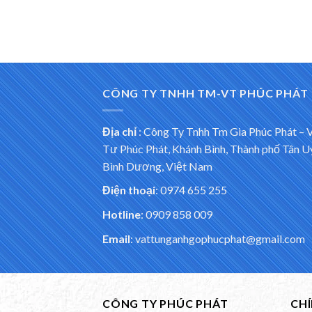
CÔNG TY TNHH TM-VT PHÚC PHÁT
Địa chỉ
:
Công Ty Tnhh Tm Gia Phúc Phát – 
Tư Phúc Phát, Khánh Bình, Thành phố Tân U
Bình Dương, Việt Nam
Điện thoại
: 0974 655 255
Hotline
: 0909 858 009
Email
: vattunganhgophucphat@gmail.com
CÔNG TY PHÚC PHÁT
CH