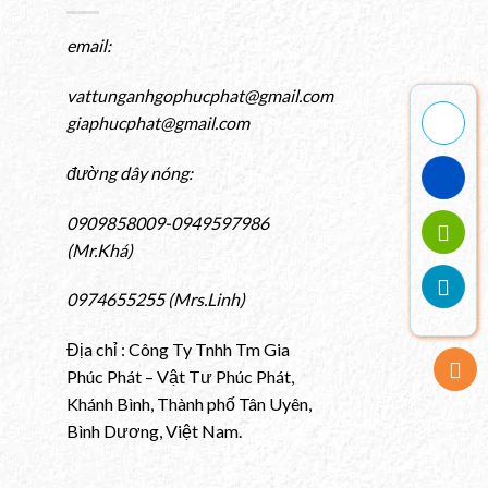
email:
vattunganhgophucphat@gmail.com
giaphucphat@gmail.com
đường dây nóng:
0909858009-0949597986
(Mr.Khá)
0974655255 (Mrs.Linh)
Địa chỉ : Công Ty Tnhh Tm Gia
Phúc Phát – Vật Tư Phúc Phát,
Khánh Bình, Thành phố Tân Uyên,
Bình Dương, Việt Nam.