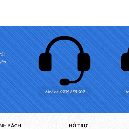
Vật
yên,
Mr.Khá-0909 858 009
M
ÍNH SÁCH
HỖ TRỢ