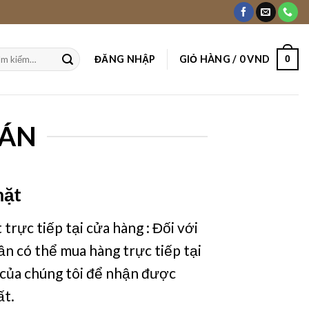
ĐĂNG NHẬP
GIỎ HÀNG /
0
VND
0
m:
OÁN
mặt
trực tiếp tại cửa hàng : Đối với
n có thể mua hàng trực tiếp tại
 của chúng tôi để nhận được
ất.